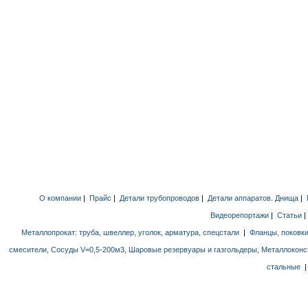
О компании
|
Прайс
|
Детали трубопроводов
|
Детали аппаратов. Днища
|
Видеорепортажи
|
Статьи
Металлопрокат: труба, швеллер, уголок, арматура, спецстали
|
Фланцы, поковки
смесители, Сосуды V=0,5-200м3, Шаровые резервуары и газгольдеры, Металлоконс
стальные